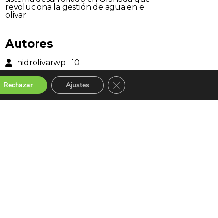
revoluciona la gestión de agua en el
olivar
Autores
hidrolivarwp
10
Cerrar el banner de cookies RGP
Rechazar
Ajustes
Páginas
Home
Blog
Archives