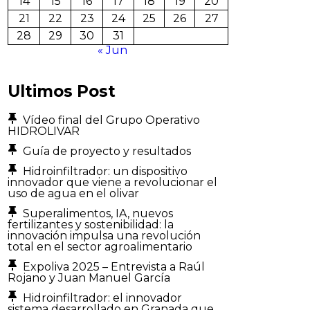
14
15
16
17
18
19
20
21
22
23
24
25
26
27
28
29
30
31
« Jun
Ultimos Post
Vídeo final del Grupo Operativo
HIDROLIVAR
Guía de proyecto y resultados
Hidroinfiltrador: un dispositivo
innovador que viene a revolucionar el
uso de agua en el olivar
Superalimentos, IA, nuevos
fertilizantes y sostenibilidad: la
innovación impulsa una revolución
total en el sector agroalimentario
Expoliva 2025 – Entrevista a Raúl
Rojano y Juan Manuel García
Hidroinfiltrador: el innovador
sistema desarrollado en Granada que