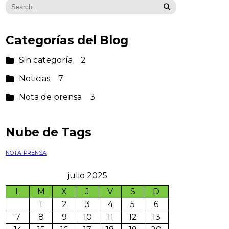
Categorías del Blog
Sin categoría
2
Noticias
7
Nota de prensa
3
Nube de Tags
NOTA-PRENSA
julio 2025
L
M
X
J
V
S
D
1
2
3
4
5
6
7
8
9
10
11
12
13