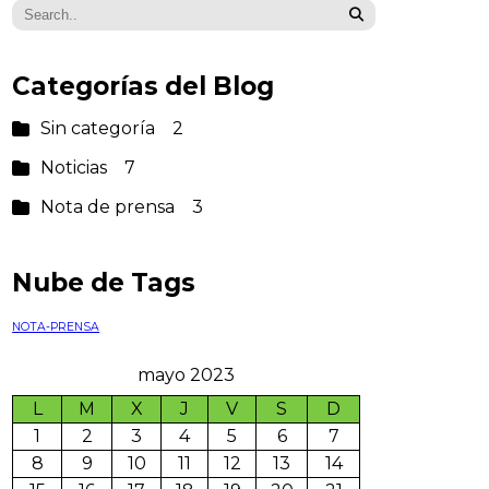
Categorías del Blog
Sin categoría
2
Noticias
7
Nota de prensa
3
Nube de Tags
NOTA-PRENSA
mayo 2023
L
M
X
J
V
S
D
1
2
3
4
5
6
7
8
9
10
11
12
13
14