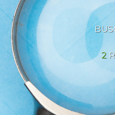
BUS
2
R