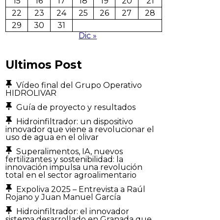
15
16
17
18
19
20
21
22
23
24
25
26
27
28
29
30
31
Dic »
Ultimos Post
Vídeo final del Grupo Operativo
HIDROLIVAR
Guía de proyecto y resultados
Hidroinfiltrador: un dispositivo
innovador que viene a revolucionar el
uso de agua en el olivar
Superalimentos, IA, nuevos
fertilizantes y sostenibilidad: la
innovación impulsa una revolución
total en el sector agroalimentario
Expoliva 2025 – Entrevista a Raúl
Rojano y Juan Manuel García
Hidroinfiltrador: el innovador
sistema desarrollado en Granada que