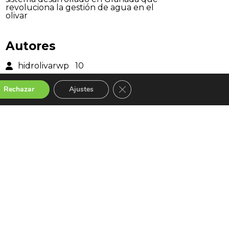
revoluciona la gestión de agua en el
olivar
Autores
hidrolivarwp
10
Cerrar el banner de cookies RGP
Rechazar
Ajustes
Páginas
Home
Blog
Archives