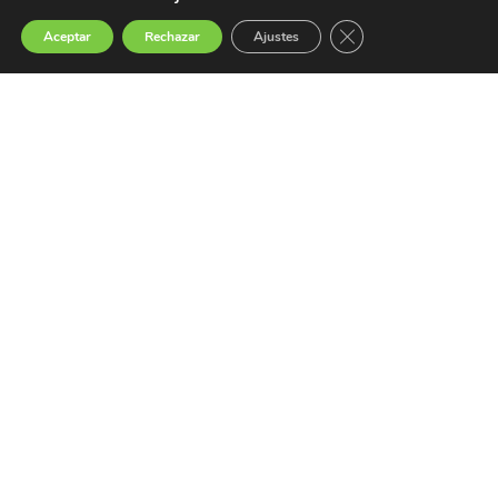
Cerrar el banner de 
Aceptar
Rechazar
Ajustes
Categorías del Blog
Sin categoría
2
Noticias
7
Nota de prensa
3
Nube de Tags
NOTA-PRENSA
agosto 2026
L
M
X
J
V
S
D
1
2
3
4
5
6
7
8
9
10
11
12
13
14
15
16