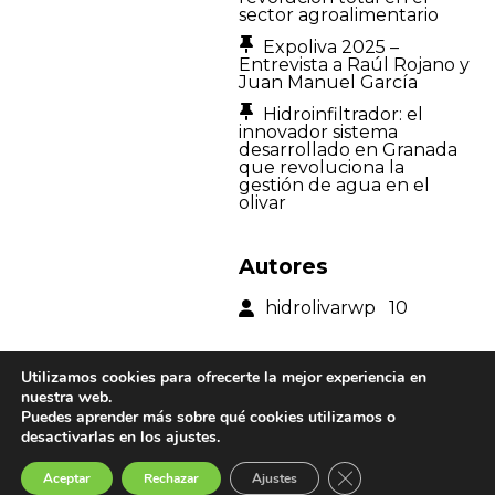
sector agroalimentario
Expoliva 2025 –
Entrevista a Raúl Rojano y
Juan Manuel García
Hidroinfiltrador: el
innovador sistema
desarrollado en Granada
que revoluciona la
gestión de agua en el
olivar
Autores
hidrolivarwp
10
Utilizamos cookies para ofrecerte la mejor experiencia en
Páginas
nuestra web.
Puedes aprender más sobre qué cookies utilizamos o
Home
desactivarlas en los ajustes.
Blog
Cerrar el banner de 
Aceptar
Rechazar
Ajustes
Archives