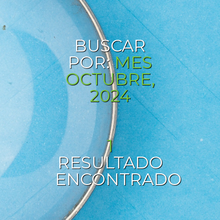
BUSCAR
POR:
MES
OCTUBRE,
2024
1
RESULTADO
ENCONTRADO