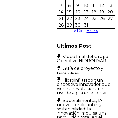
7
8
9
10
11
12
13
14
15
16
17
18
19
20
21
22
23
24
25
26
27
28
29
30
31
« Dic
Ene »
Ultimos Post
Vídeo final del Grupo
Operativo HIDROLIVAR
Guía de proyecto y
resultados
Hidroinfiltrador: un
dispositivo innovador que
viene a revolucionar el
uso de agua en el olivar
Superalimentos, IA,
nuevos fertilizantes y
sostenibilidad: la
innovación impulsa una
revolución total en el