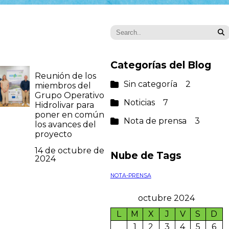
Categorías del Blog
Reunión de los
Sin categoría
2
miembros del
Grupo Operativo
Noticias
7
Hidrolivar para
poner en común
Nota de prensa
3
los avances del
proyecto
14 de octubre de
Nube de Tags
2024
NOTA-PRENSA
octubre 2024
L
M
X
J
V
S
D
1
2
3
4
5
6